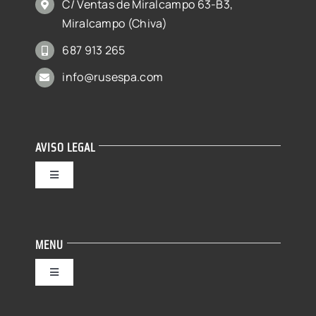
C/ Ventas de Miralcampo 63-B3,
Miralcampo (Chiva)
687 913 265
info@rusespa.com
AVISO LEGAL
Toggle
Navigation
Política de privacidad
MENU
Condiciones de uso
Toggle
Navigation
Ley de cookies
INICIO