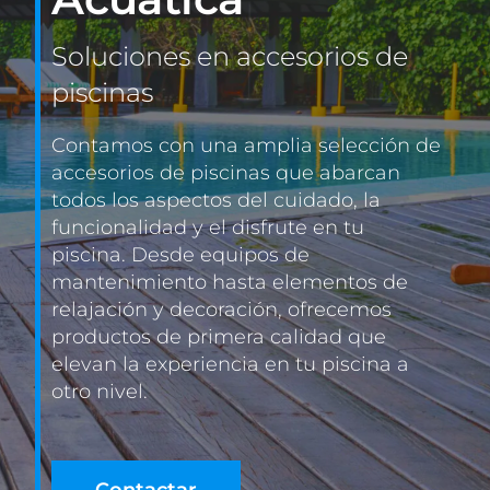
Soluciones en accesorios de
CONTACTO
piscinas
Contamos con una amplia selección de
accesorios de piscinas que abarcan
todos los aspectos del cuidado, la
funcionalidad y el disfrute en tu
piscina. Desde equipos de
mantenimiento hasta elementos de
relajación y decoración, ofrecemos
productos de primera calidad que
elevan la experiencia en tu piscina a
otro nivel.