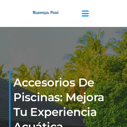
Saltar
al
Toggle
contenido
Navigation
INICIO
QUIENES SOMOS
PISCINAS
Accesorios De
SPA
Piscinas: Mejora
REFORMAS
Tu Experiencia
Acuática
BLOG