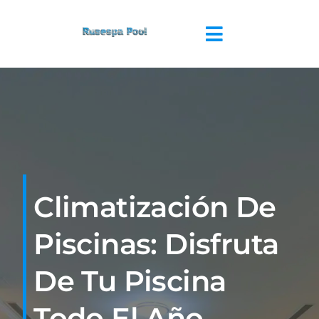
Saltar
al
Toggle
contenido
Navigation
INICIO
QUIENES SOMOS
PISCINAS
Climatización De
SPA
Piscinas: Disfruta
REFORMAS
De Tu Piscina
Todo El Año
BLOG