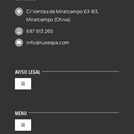
C/ Ventas de Miralcampo 63-B3,
Miralcampo (Chiva)
687 913 265
info@rusespa.com
AVISO LEGAL
Toggle
Navigation
Política de privacidad
MENU
Condiciones de uso
Toggle
Navigation