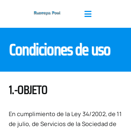
Saltar
al
Toggle
contenido
Navigation
INICIO
Condiciones de uso
QUIENES SOMOS
PISCINAS
1.-OBJETO
SPA
REFORMAS
En cumplimiento de la Ley 34/2002, de 11
de julio, de Servicios de la Sociedad de
BLOG