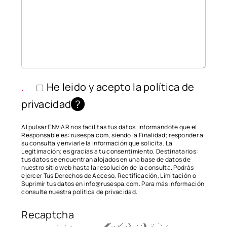
.
He leido y acepto la
política de
privacidad
?
Al pulsar ENVIAR nos facilitas tus datos, informandote que el
Responsable es: rusespa.com, siendo la Finalidad; responder a
su consulta y enviarle la información que solicita. La
Legitimación; es gracias a tu consentimiento. Destinatarios:
tus datos se encuentran alojados en una base de datos de
nuestro sitio web hasta la resolución de la consulta. Podrás
ejercer Tus Derechos de Acceso, Rectificación, Limitación o
Suprimir tus datos en
info@rusespa.com
. Para más información
consulte nuestra
política de privacidad
.
Recaptcha