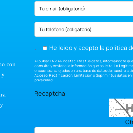
.
He leido y acepto la
política 
Al pulsar ENVIAR nos facilitas tus datos, informandote qu
mo con
consulta y enviarle la información que solicita. La Legiti
encuentran alojados en una base de datos de nuestro sitio
 y
Acceso, Rectificación, Limitación o Suprimir tus datos en
privacidad
.
Recaptcha
ara
 y
Ch