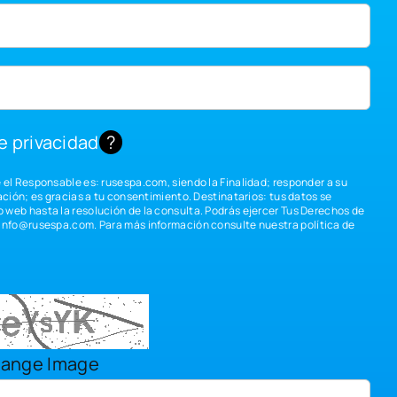
de privacidad
?
e el Responsable es: rusespa.com, siendo la Finalidad; responder a su
mación; es gracias a tu consentimiento. Destinatarios: tus datos se
 web hasta la resolución de la consulta. Podrás ejercer Tus Derechos de
info@rusespa.com
. Para más información consulte nuestra
política de
ange Image